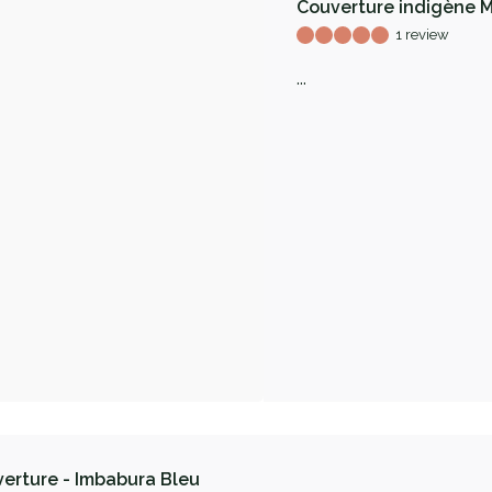
Couverture indigène Mi
1 review
...
erture - Imbabura Bleu