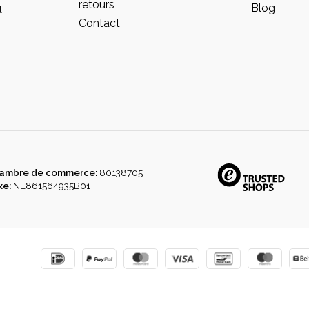
retours
Blog
l
Contact
ambre de commerce:
80138705
xe:
NL861564935B01