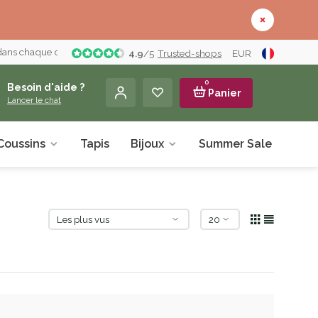
 dans chaque détail
4.9
/
5
Trusted-shops
EUR
0
Besoin d'aide ?
Panier
Lancer le chat
Coussins
Tapis
Bijoux
Summer Sale
À pr