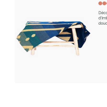
Décou
d'Im
douc