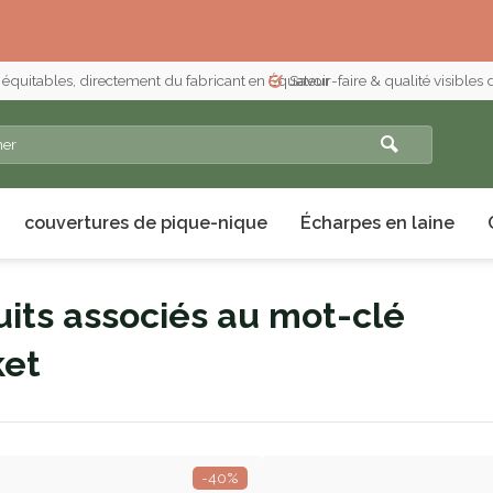
 équitables, directement du fabricant en Équateur
Savoir-faire & qualité visibles
couvertures de pique-nique
Écharpes en laine
its associés au mot-clé
ket
-40%