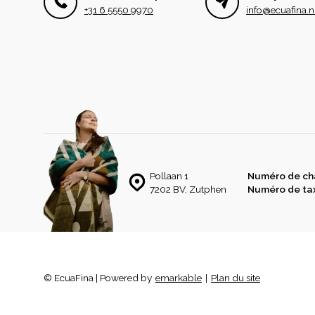
+31 6 5550 9970
info@ecuafina.n
Pollaan 1
Numéro de ch
7202 BV, Zutphen
Numéro de ta
© EcuaFina | Powered by
emarkable
|
Plan du site