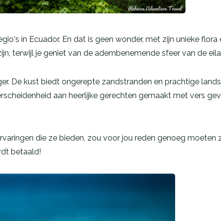
io's in Ecuador. En dat is geen wonder, met zijn unieke flora
jn, terwijl je geniet van de adembenemende sfeer van de eil
iger. De kust biedt ongerepte zandstranden en prachtige landsc
erscheidenheid aan heerlijke gerechten gemaakt met vers gevan
rvaringen die ze bieden, zou voor jou reden genoeg moeten zi
rdt betaald!