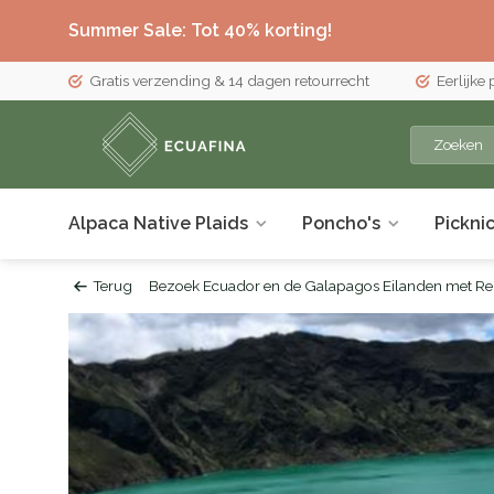
Summer Sale: Tot 40% korting!
Gratis verzending & 14 dagen retourrecht
Eerlijke
Alpaca Native Plaids
Poncho's
Pickni
Terug
Bezoek Ecuador en de Galapagos Eilanden met Re