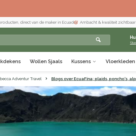
 producten, direct van de maker in Ecuador
Ambacht & kwaliteit zichtbaar i
Hu
Sta
ckdekens
Wollen Sjaals
Kussens
Vloerkleden
becca Adventur Travel
Blogs over EcuaFina; plaids, poncho's, a