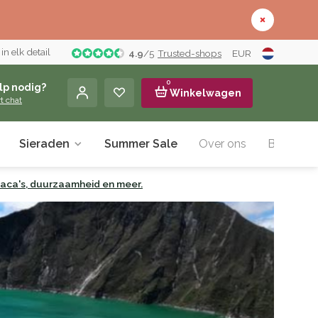
n elk detail
4.9
/
5
Trusted-shops
EUR
0
lp nodig?
Winkelwagen
rt chat
Sieraden
Summer Sale
Over ons
Blog
lpaca's, duurzaamheid en meer.