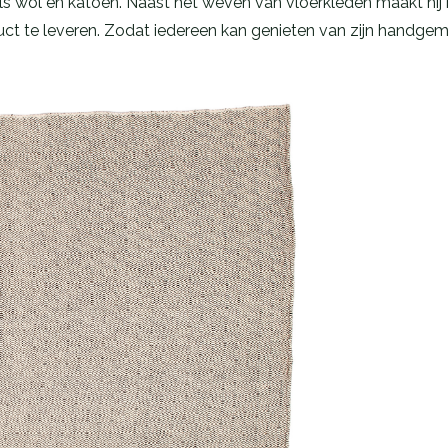
als wol en katoen. Naast het weven van vloerkleden maakt hij 
product te leveren. Zodat iedereen kan genieten van zijn handg