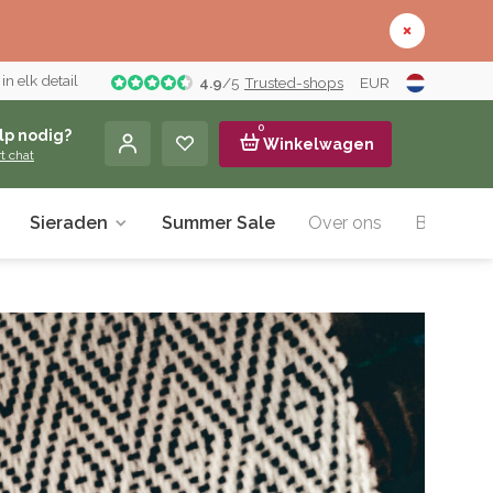
n elk detail
4.9
/
5
Trusted-shops
EUR
0
lp nodig?
Winkelwagen
rt chat
Sieraden
Summer Sale
Over ons
Blog