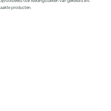
bijvoorbeeld ook kledingstukken van gekleurd lint.
emaakte producten.