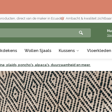
 producten, direct van de maker in Ecuador
Ambacht & kwaliteit zichtbaar i
Hu
Sta
ckdekens
Wollen Sjaals
Kussens
Vloerkleden
na; plaids, poncho's, alpaca's, duurzaamheid en meer.