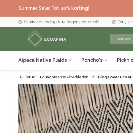
Summer Sale: Tot 40% korting!
Gratis verzending & 14 dagen retourrecht
Eerlijke
Alpaca Native Plaids
Poncho's
Pickni
Terug
Ecuadoraanse vloerkleden
Blogs over EcuaFi