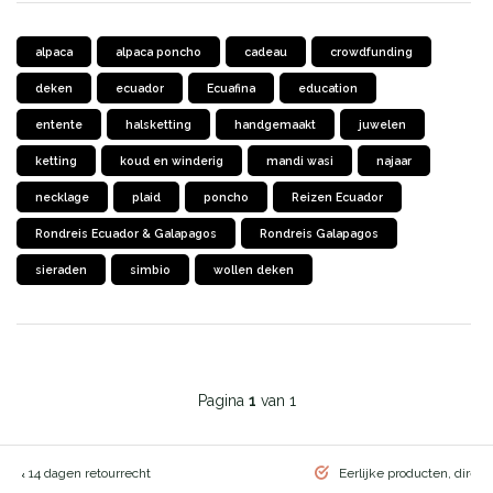
alpaca
alpaca poncho
cadeau
crowdfunding
deken
ecuador
Ecuafina
education
entente
halsketting
handgemaakt
juwelen
ketting
koud en winderig
mandi wasi
najaar
necklage
plaid
poncho
Reizen Ecuador
Rondreis Ecuador & Galapagos
Rondreis Galapagos
sieraden
simbio
wollen deken
Pagina
1
van 1
ng & 14 dagen retourrecht
Eerlijke producten, direct