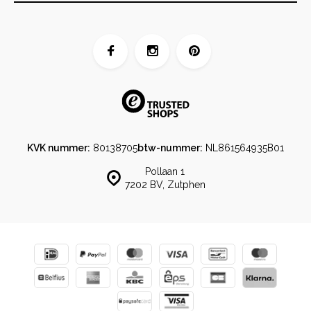
KVK nummer:
80138705
btw-nummer:
NL861564935B01
Pollaan 1
7202 BV, Zutphen