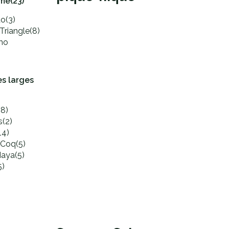
mme
(23)
do
(3)
Triangle
(8)
ho
s larges
(8)
s
(2)
14)
 Coq
(5)
Maya
(5)
5)