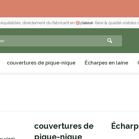
 équitables, directement du fabricant en Équateur
Savoir-faire & qualité visibles
couvertures de pique-nique
Écharpes en laine
couvertures de
Écharp
pique-nique