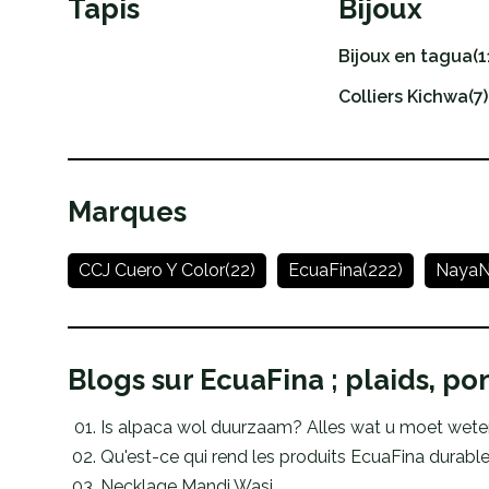
Tapis
Bijoux
Bijoux en tagua
(1
Colliers Kichwa
(7)
Marques
CCJ Cuero Y Color
(22)
EcuaFina
(222)
NayaN
Blogs sur EcuaFina ; plaids, po
Is alpaca wol duurzaam? Alles wat u moet wet
Qu'est-ce qui rend les produits EcuaFina durable
Necklage Mandi Wasi