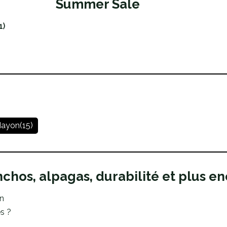
Summer Sale
1)
ayon
(15)
nchos, alpagas, durabilité et plus en
en
s ?