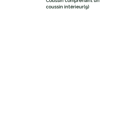
Coussin comprenant un
coussin intérieur
(9)