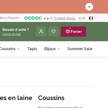
 dans chaque détail
4.9
/
5
Trusted-shops
EUR
0
Besoin d'aide ?
Panier
Lancer le chat
Coussins
Tapis
Bijoux
Summer Sale
À pr
es en laine
Coussins