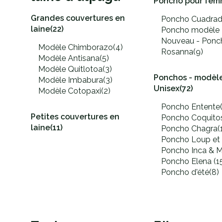
Poncho pour fe
Grandes couvertures en
Poncho Cuadra
laine
(22)
Poncho modèle 
Nouveau - Ponc
Modèle Chimborazo
(4)
Rosanna
(9)
Modèle Antisana
(5)
Modèle Quitlotoa
(3)
Ponchos - modèle
Modèle Imbabura
(3)
Unisex
(72)
Modèle Cotopaxi
(2)
Poncho Entente
Petites couvertures en
Poncho Coquito
laine
(11)
Poncho Chagra
(
Poncho Loup et
Poncho Inca & 
Poncho Elena
(1
Poncho d'été
(8)