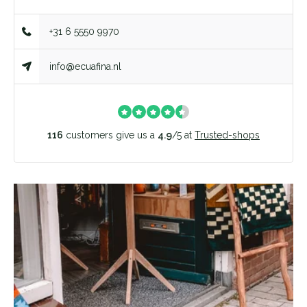
+31 6 5550 9970
info@ecuafina.nl
116
customers give us a
4.9
/
5
at
Trusted-shops