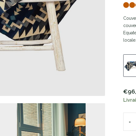
Couver
couve
Equate
locale
€96
Livra
-