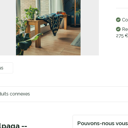
Co
Re
275 
us
duits connexes
Pouvons-nous vous 
lpaga --