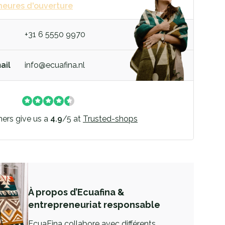
heures d'ouverture
+31 6 5550 9970
ail
info@ecuafina.nl
ers give us a
4.9
/
5
at
Trusted-shops
À propos d’Ecuafina &
entrepreneuriat responsable
EcuaFina collabore avec différents