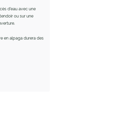
xcès d'eau avec une
étendoir ou sur une
uverture.
re en alpaga durera des