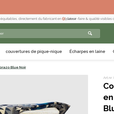
 équitables, directement du fabricant en Équateur
Savoir-faire & qualité visibles
couvertures de pique-nique
Écharpes en laine
orazo Blue Noir
Art.n
Co
en
Bl