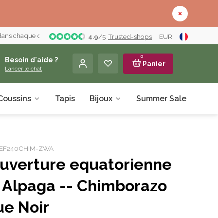
 dans chaque détail
4.9
/
5
Trusted-shops
EUR
0
Besoin d'aide ?
Panier
Lancer le chat
Coussins
Tapis
Bijoux
Summer Sale
À pr
r: EF240CHIM-ZWA
uverture equatorienne
 Alpaga -- Chimborazo
ue Noir