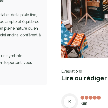
ure.
al et de la pluie fine,
pe ample et équilibrée
en pleine nature ou en
 ciel andins, confèrent à
t un symbole
En le portant, vous
Évaluations
Lire ou rédiger
K
Kim