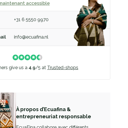
maintenant accessible
+31 6 5550 9970
ail
info@ecuafina.nl
ers give us a
4.9
/
5
at
Trusted-shops
À propos d’Ecuafina &
entrepreneuriat responsable
EcuaFina collabore avec différents