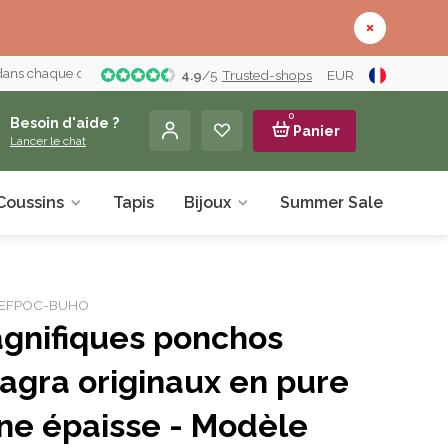
 dans chaque détail
4.9
/
5
Trusted-shops
EUR
0
Besoin d'aide ?
Panier
Lancer le chat
Coussins
Tapis
Bijoux
Summer Sale
À pr
r: EFPOC-BUHO
gnifiques ponchos
agra originaux en pure
ine épaisse - Modèle