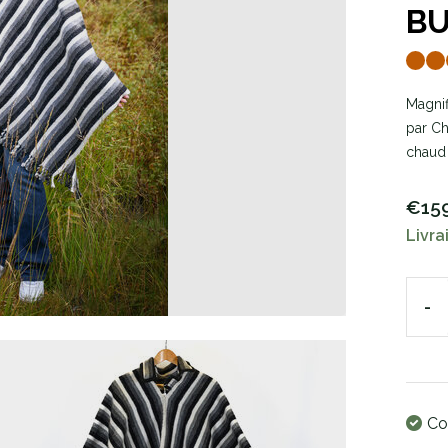
B
Magnif
par Ch
chaud 
€15
Livra
-
Co