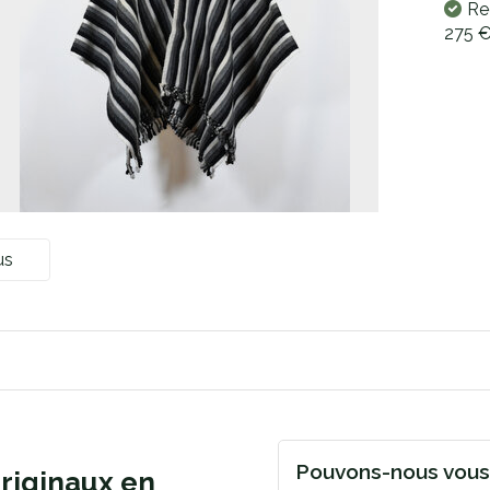
Re
275 
us
Pouvons-nous vous 
riginaux en