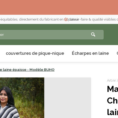
 équitables, directement du fabricant en Équateur
Savoir-faire & qualité visibles
couvertures de pique-nique
Écharpes en laine
e laine épaisse - Modèle BUHO
Art.n
Ma
Ch
la