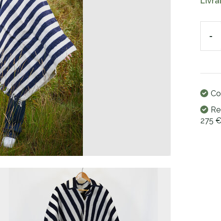
Livra
-
Co
Re
275 