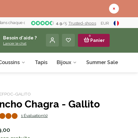
 dans chaque détail
4.9
/
5
Trusted-shops
EUR
0
Besoin d'aide ?
Panier
Lancer le chat
Coussins
Tapis
Bijoux
Summer Sale
À pr
r: EFPOC-GALITO
ncho Chagra - Gallito
1 Évaluation(s)
9,00