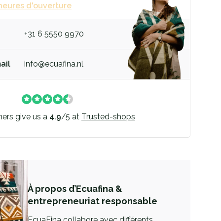
heures d'ouverture
+31 6 5550 9970
ail
info@ecuafina.nl
ers give us a
4.9
/
5
at
Trusted-shops
À propos d’Ecuafina &
entrepreneuriat responsable
EcuaFina collabore avec différents