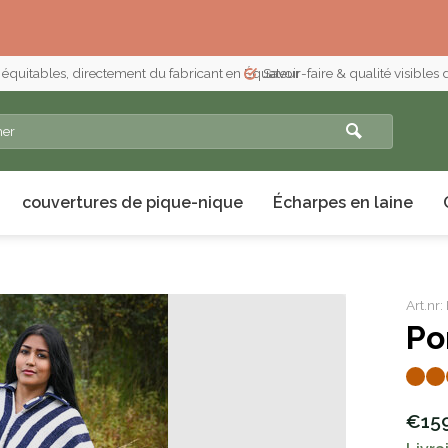
 équitables, directement du fabricant en Équateur
Savoir-faire & qualité visibles
couvertures de pique-nique
Écharpes en laine
Art.n
Po
€15