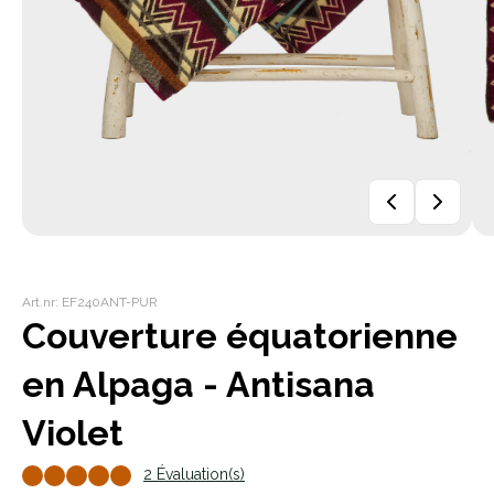
Art.nr: EF240ANT-PUR
Couverture équatorienne
en Alpaga - Antisana
Violet
2 Évaluation(s)