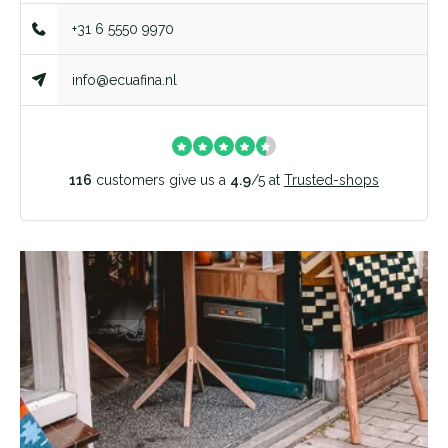
+31 6 5550 9970
info@ecuafina.nl
116
customers give us a
4.9
/
5
at
Trusted-shops