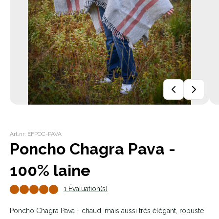
Art.nr: EFPOC-PAVA
Poncho Chagra Pava -
100% laine
1 Évaluation(s)
Poncho Chagra Pava - chaud, mais aussi très élégant, robuste