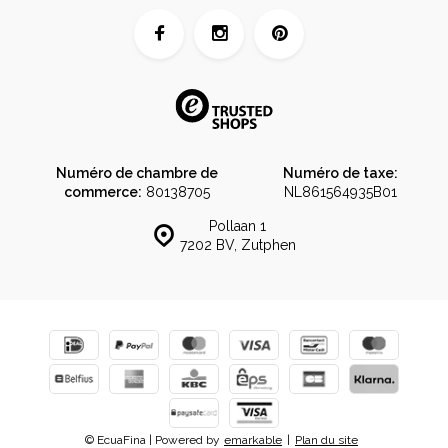
Numéro de chambre de
Numéro de taxe:
commerce:
80138705
NL861564935B01
Pollaan 1
7202 BV, Zutphen
© EcuaFina | Powered by
emarkable
|
Plan du site