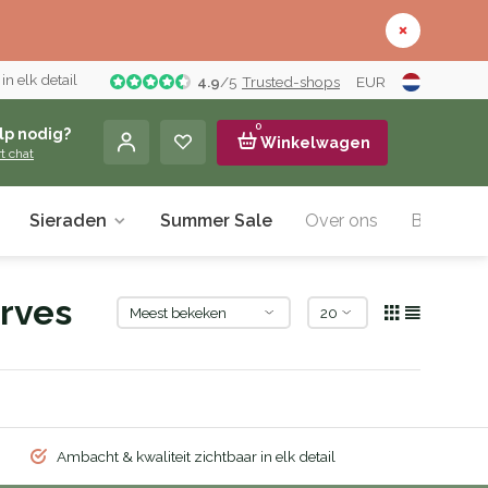
n elk detail
4.9
/
5
Trusted-shops
EUR
0
lp nodig?
Winkelwagen
rt chat
Sieraden
Summer Sale
Over ons
Blog
rves
Ambacht & kwaliteit zichtbaar in elk detail