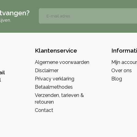
ntvangen?
ijven.
Klantenservice
Informat
Algemene voorwaarden
Mijn accou
Disclaimer
Over ons
il
Privacy verklaring
Blog
l
Betaalmethodes
Verzenden, tarieven &
retouren
Contact