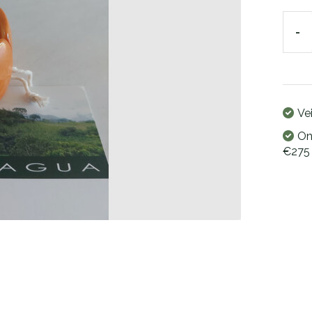
-
Ve
On
€275