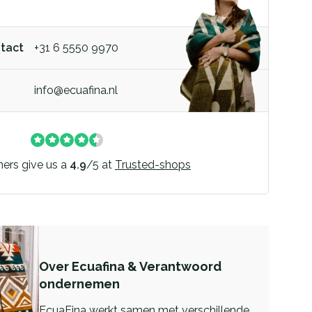
ntact
+31 6 5550 9970
info@ecuafina.nl
ers give us a
4.9
/
5
at
Trusted-shops
Over Ecuafina & Verantwoord
ondernemen
EcuaFina werkt samen met verschillende