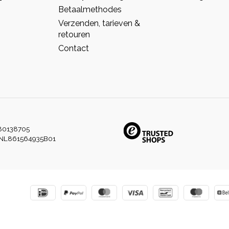
Betaalmethodes
Verzenden, tarieven &
retouren
Contact
80138705
NL861564935B01