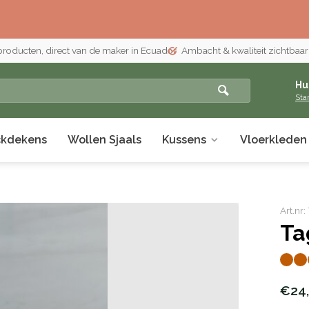
 producten, direct van de maker in Ecuador
Ambacht & kwaliteit zichtbaar i
Hu
Sta
ckdekens
Wollen Sjaals
Kussens
Vloerkleden
Art.n
Ta
€24