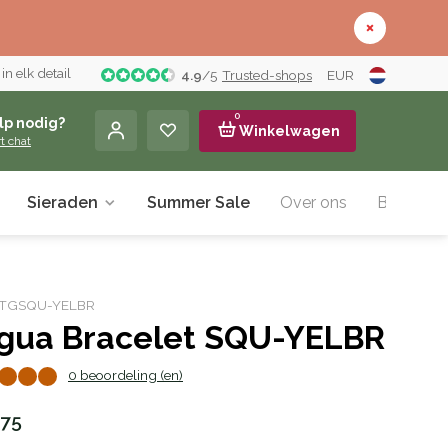
n elk detail
4.9
/
5
Trusted-shops
EUR
0
lp nodig?
Winkelwagen
rt chat
Sieraden
Summer Sale
Over ons
Blog
r: TGSQU-YELBR
gua Bracelet SQU-YELBR
0 beoordeling (en)
,75