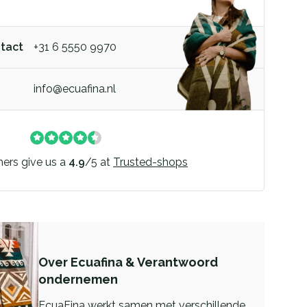
ntact
+31 6 5550 9970
info@ecuafina.nl
ers give us a
4.9
/
5
at
Trusted-shops
Over Ecuafina & Verantwoord
ondernemen
EcuaFina werkt samen met verschillende