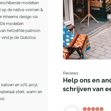
verschillende modellen
d op de native vormen &
er
inheems design via
. De modellen
van hetzelfde patroon.
r vind je de Quilotoa
Reviews
Help ons en an
katoen en 10% acryl.
schrijven van e
ateriaal sterk, warm en
oi.