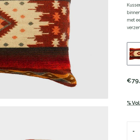
Kussen
binnen
met ee
verzen
€79
% Vo
-