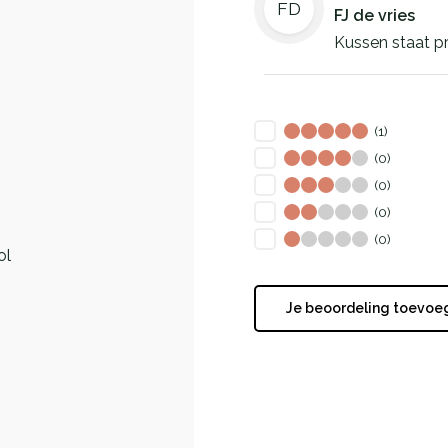
FD
FJ de vries
Kussen staat pr
(1)
(0)
(0)
(0)
(0)
ol
Je beoordeling toevoe