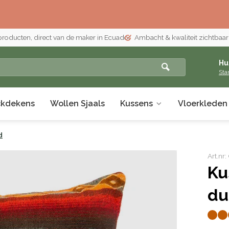
 producten, direct van de maker in Ecuador
Ambacht & kwaliteit zichtbaar i
Hu
Sta
ckdekens
Wollen Sjaals
Kussens
Vloerkleden
d
Art.nr
Ku
du