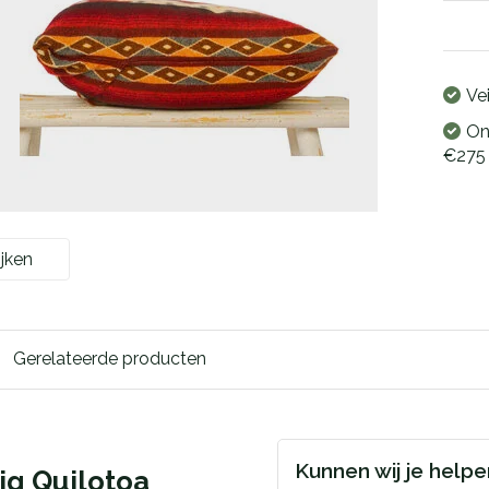
Ve
On
€275
jken
Gerelateerde producten
Kunnen wij je help
ig Quilotoa