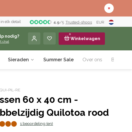
n elk detail
4.9
/
5
Trusted-shops
EUR
0
lp nodig?
Winkelwagen
rt chat
Sieraden
Summer Sale
Over ons
Blog
: QUI-PIL-RE
ssen 60 x 40 cm -
bbelzijdig Quilotoa rood
1 beoordeling (en)