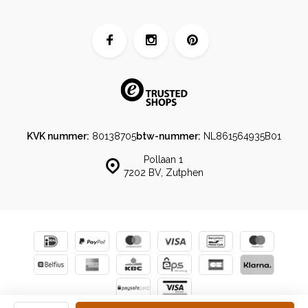
KVK nummer:
80138705
btw-nummer:
NL861564935B01
Pollaan 1
7202 BV, Zutphen
© EcuaFina | Powered by
emarkable
|
Sitemap