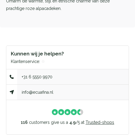
Omarm de warmte, stijl en etnische charme van deze
prachtige roze alpacadeken.
Kunnen wij je helpen?
Klantenservice:
+31 6 5550 9970
info@ecuafina.nl
116
customers give us a
4.9
/
5
at
Trusted-shops