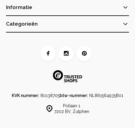
Informatie
Categorieën
KVK nummer:
80138705
btw-nummer:
NL861564935B01
Pollaan 1
7202 BV, Zutphen