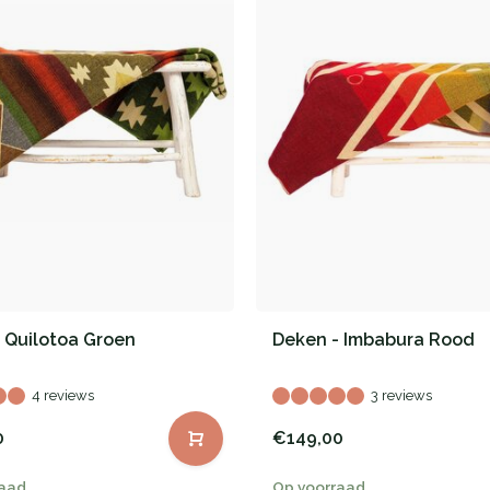
 Quilotoa Groen
Deken - Imbabura Rood
4 reviews
3 reviews
0
€149,00
raad
Op voorraad