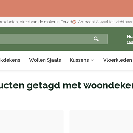
 producten, direct van de maker in Ecuador
Ambacht & kwaliteit zichtbaar i
Hu
Sta
ckdekens
Wollen Sjaals
Kussens
Vloerkleden
ucten getagd met woondeke