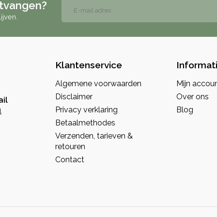
ntvangen?
ijven.
Klantenservice
Informat
Algemene voorwaarden
Mijn accou
Disclaimer
Over ons
il
Privacy verklaring
Blog
l
Betaalmethodes
Verzenden, tarieven &
retouren
Contact