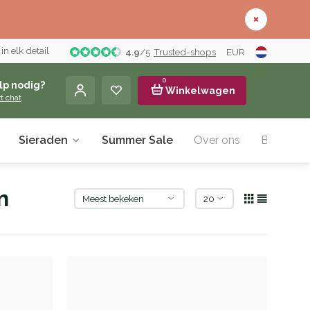
n elk detail
4.9
/
5
Trusted-shops
EUR
0
lp nodig?
Winkelwagen
rt chat
Sieraden
Summer Sale
Over ons
Blog
n