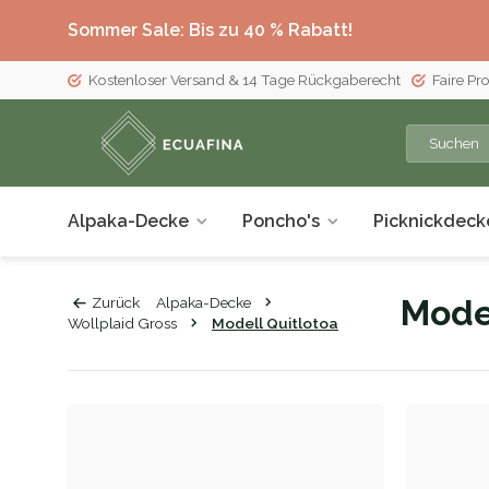
Sommer Sale: Bis zu 40 % Rabatt!
Kostenloser Versand & 14 Tage Rückgaberecht
Faire Pr
Alpaka-Decke
Poncho's
Picknickdeck
Model
Zurück
Alpaka-Decke
Wollplaid Gross
Modell Quitlotoa