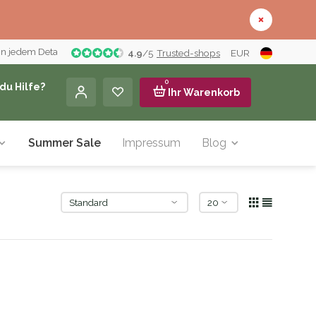
in jedem Detail
4.9
/
5
Trusted-shops
EUR
0
du Hilfe?
Ihr Warenkorb
Summer Sale
Impressum
Blog