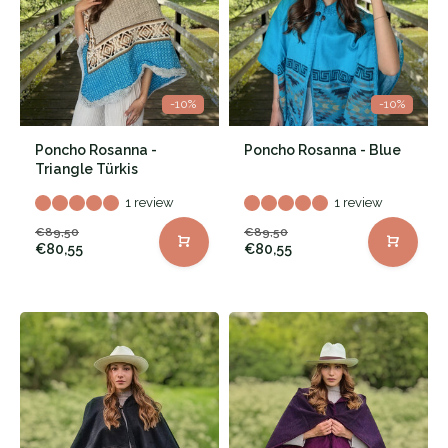
-10%
-10%
Poncho Rosanna -
Poncho Rosanna - Blue
Triangle Türkis
1 review
1 review
€89,50
€89,50
€80,55
€80,55