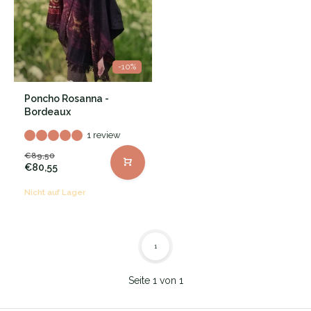
-10%
Poncho Rosanna -
Bordeaux
1 review
€89,50
€80,55
Nicht auf Lager
1
Seite 1 von 1