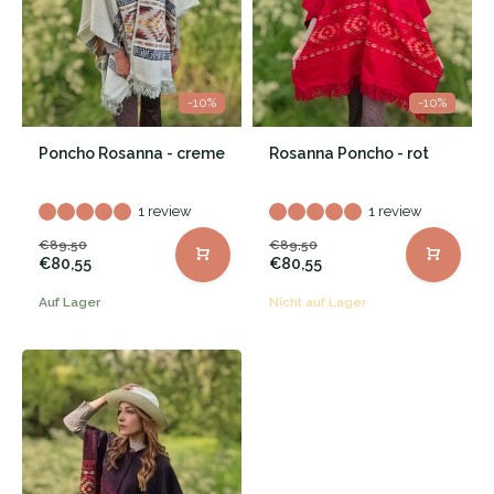
-10%
-10%
Poncho Rosanna - creme
Rosanna Poncho - rot
1 review
1 review
€89,50
€89,50
€80,55
€80,55
Auf Lager
Nicht auf Lager