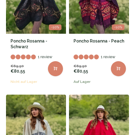
-10%
-10%
Poncho Rosanna -
Poncho Rosanna - Peach
Schwarz
1 review
1 review
€89,50
€89,50
€80,55
€80,55
Nicht auf Lager
Auf Lager