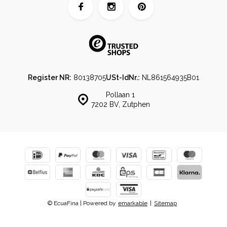
Register NR:
80138705
USt-IdNr.:
NL861564935B01
Pollaan 1
7202 BV, Zutphen
© EcuaFina | Powered by
emarkable
|
Sitemap