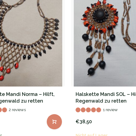
te Mandi Norma – Hilft,
Halskette Mandi SOL – Hi
genwald zu retten
Regenwald zu retten
2 reviews
1 review
€38,50
r
Nicht auf Lager