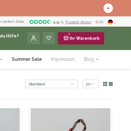
in jedem Detail
4.9
/
5
Trusted-shops
EUR
0
du Hilfe?
Ihr Warenkorb
Summer Sale
Impressum
Blog