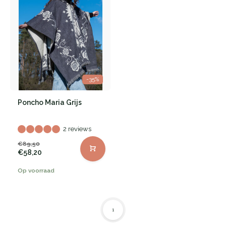
-35%
Poncho Maria Grijs
2 reviews
€89,50
€58,20
Op voorraad
1