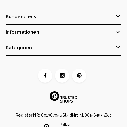
Kundendienst
Informationen
Kategorien
Register NR:
80138705
USt-IdNr.:
NL861564935B01
Pollaan 1