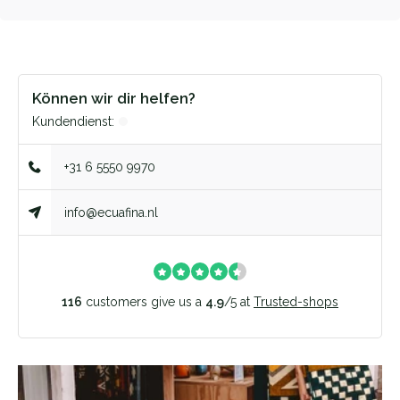
Können wir dir helfen?
Kundendienst:
+31 6 5550 9970
info@ecuafina.nl
116
customers give us a
4.9
/
5
at
Trusted-shops