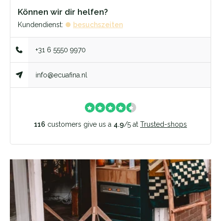
Können wir dir helfen?
Kundendienst:
besuchszeiten
+31 6 5550 9970
info@ecuafina.nl
116
customers give us a
4.9
/
5
at
Trusted-shops