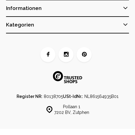
Informationen
Kategorien
Register NR:
80138705
USt-IdNr.:
NL861564935B01
Pollaan 1
7202 BV, Zutphen