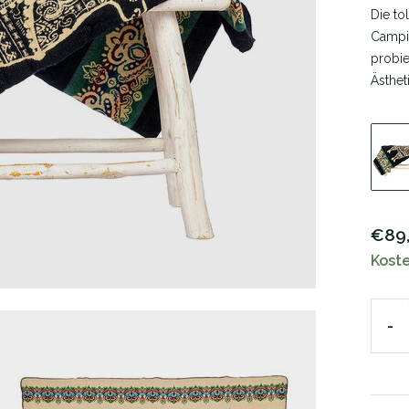
Die to
Campin
probie
Ästhet
€89
Kost
-