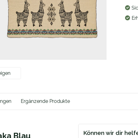
Si
Er
eigen
ungen
Ergänzende Produkte
Können wir dir helf
aka Blau