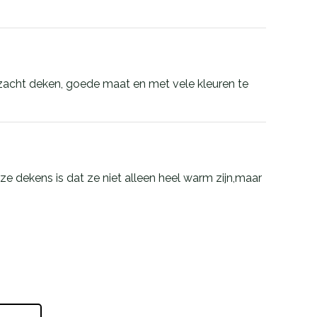
zacht deken, goede maat en met vele kleuren te
eze dekens is dat ze niet alleen heel warm zijn,maar
i. Een perfect cadeau voor onder de kerstboom.
er
n, perfect for cold days.