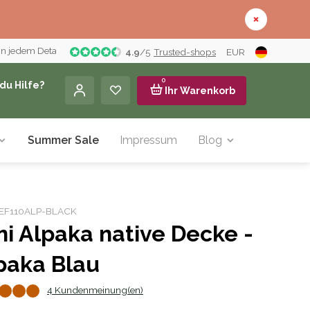
in jedem Detail
4.9
/
5
Trusted-shops
EUR
0
du Hilfe?
Ihr Warenkorb
Summer Sale
Impressum
Blog
: EF110ALP-BLACK
ni Alpaka native Decke -
paka Blau
4 Kundenmeinung(en)