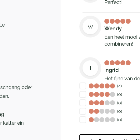
Perfect!
le
W
Wendy
Een heel mooi 
combineren!
I
Ingrid
Het fijne van d
ook dun en moo
(4)
waschgang oder
(0)
den.
(0)
DS
Dome Santand
(0)
ng
Wonderful desig
(0)
 kälter ein