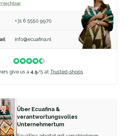
erreichbar
+31 6 5550 9970
ail
info@ecuafina.nl
ers give us a
4.9
/
5
at
Trusted-shops
Über Ecuafina &
verantwortungsvolles
Unternehmertum
EcuaFina arbeitet mit verschiedenen