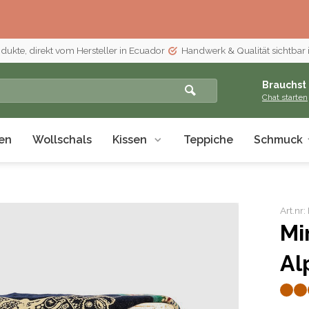
odukte, direkt vom Hersteller in Ecuador
Handwerk & Qualität sichtbar 
Brauchst 
Chat starten
en
Wollschals
Kissen
Teppiche
Schmuck
Art.nr
Mi
Al