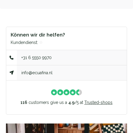
Können wir dir helfen?
Kundendienst:
+31 6 5550 9970
info@ecuafina.nl
116
customers give us a
4.9
/
5
at
Trusted-shops