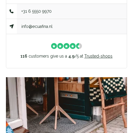
+31 6 5550 9970
info@ecuafina.nl
116
customers give us a
4.9
/
5
at
Trusted-shops