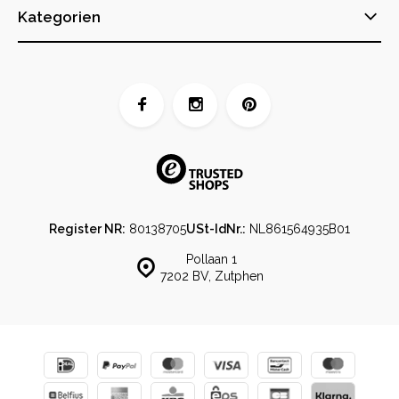
Kategorien
Register NR:
80138705
USt-IdNr.:
NL861564935B01
Pollaan 1
7202 BV, Zutphen