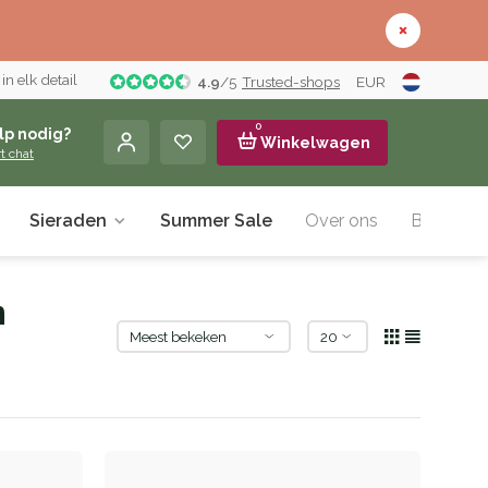
n elk detail
4.9
/
5
Trusted-shops
EUR
0
lp nodig?
Winkelwagen
rt chat
Sieraden
Summer Sale
Over ons
Blog
m