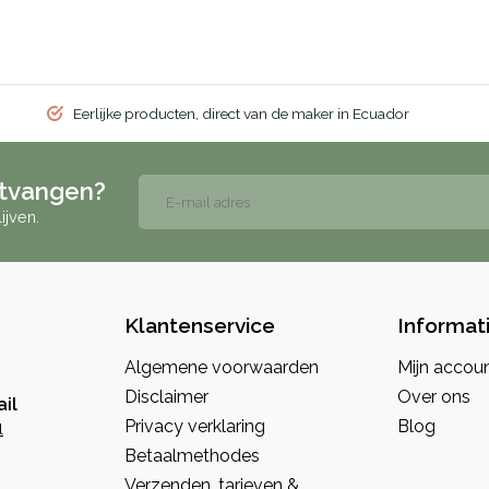
Eerlijke producten, direct van de maker in Ecuador
ntvangen?
ijven.
Klantenservice
Informat
Algemene voorwaarden
Mijn accou
Disclaimer
Over ons
il
Privacy verklaring
Blog
l
Betaalmethodes
Verzenden, tarieven &