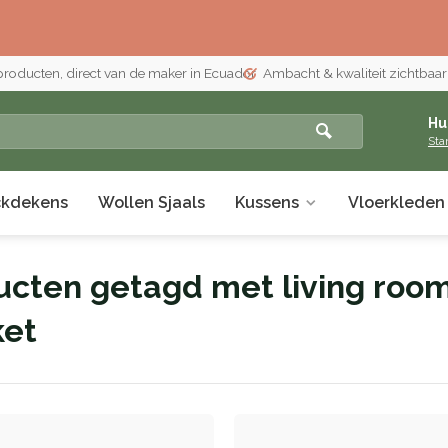
 producten, direct van de maker in Ecuador
Ambacht & kwaliteit zichtbaar i
Hu
Sta
ckdekens
Wollen Sjaals
Kussens
Vloerkleden
ucten getagd met living roo
ket