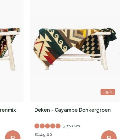
-35%
renmix
Deken - Cayambe Donkergroen
5 reviews
€149,00