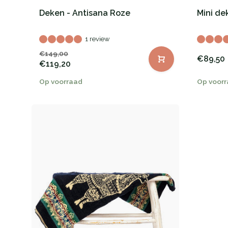
Deken - Antisana Roze
Mini de
1 review
€149,00
€89,50
€119,20
Op voorraad
Op voor