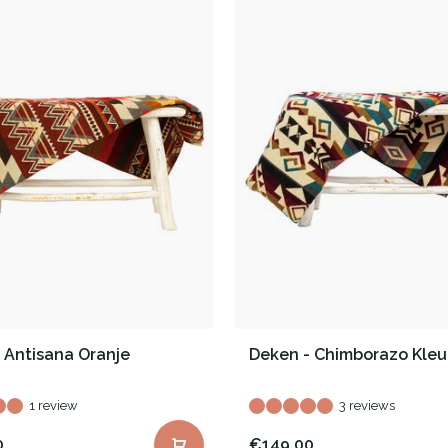
 Antisana Oranje
Deken - Chimborazo Kleu
1 review
3 reviews
0
€149,00