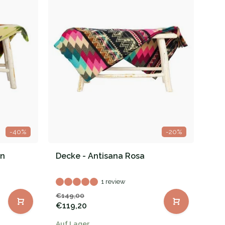
-40%
-20%
ün
Decke - Antisana Rosa
1 review
€149,00
€119,20
Auf Lager