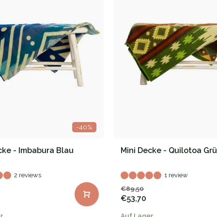
-40%
cke - Imbabura Blau
Mini Decke - Quilotoa Gr
2 reviews
1 review
€89,50
€53,70
r
Auf Lager