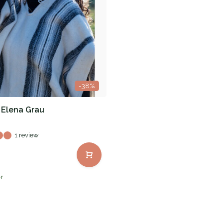
-38%
 Elena Grau
1 review
r