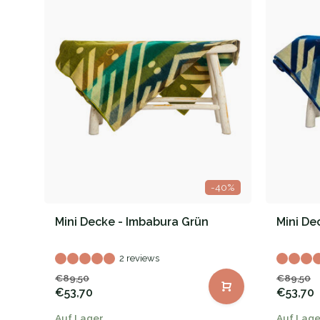
-40%
Mini Decke - Imbabura Grün
Mini De
2 reviews
€89,50
€89,50
€53,70
€53,70
Auf Lager
Auf Lage