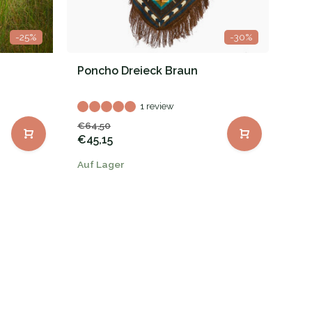
-25%
-30%
Poncho Dreieck Braun
1 review
€64,50
€45,15
Auf Lager