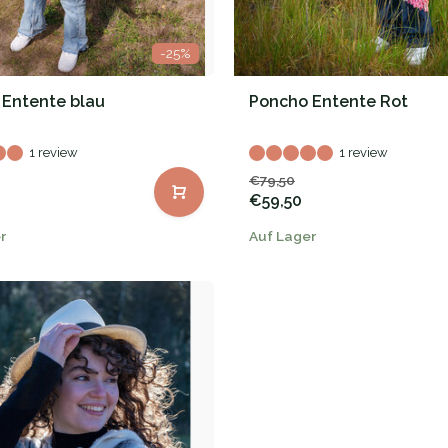
-25%
 Entente blau
Poncho Entente Rot
1 review
1 review
€79,50
€59,50
r
Auf Lager