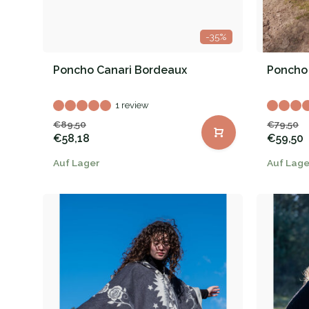
-35%
Poncho Canari Bordeaux
Poncho
1 review
€89,50
€79,50
€58,18
€59,50
Auf Lager
Auf Lage