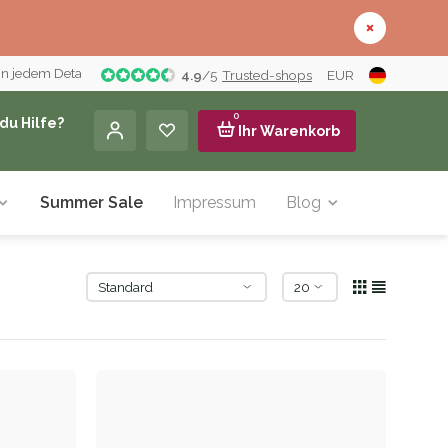
in jedem Detail
4.9
/
5
Trusted-shops
EUR
0
du Hilfe?
Ihr Warenkorb
Summer Sale
Impressum
Blog