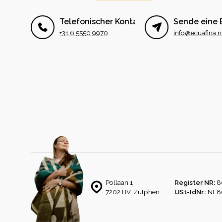
Telefonischer Kontakt
Sende eine 
+31 6 5550 9970
info@ecuafina.n
Pollaan 1
Register NR:
8
7202 BV, Zutphen
USt-IdNr.:
NL8