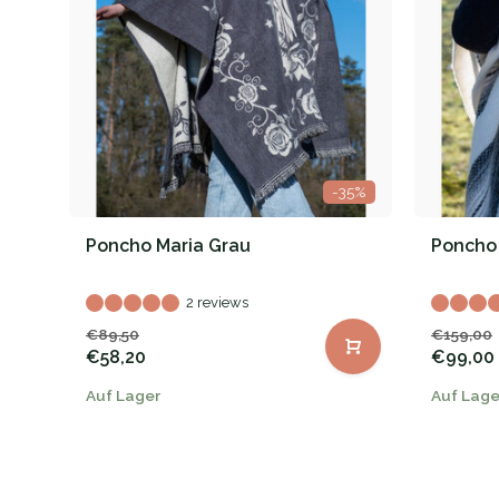
-35%
Poncho Maria Grau
Poncho
2 reviews
€89,50
€159,00
€58,20
€99,00
Auf Lager
Auf Lage