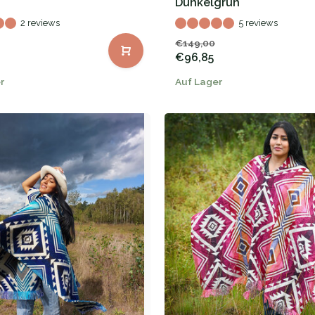
Dunkelgrün
2 reviews
5 reviews
€149,00
€96,85
r
Auf Lager