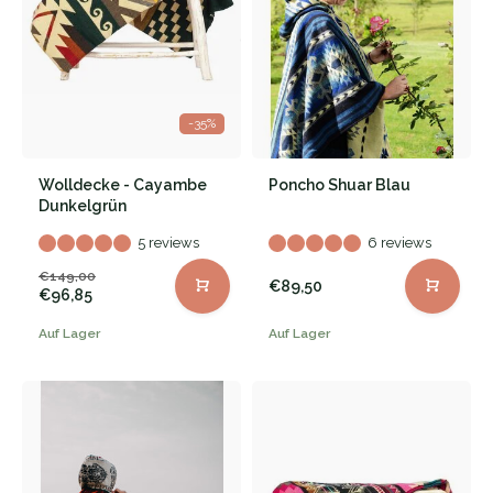
-35%
Wolldecke - Cayambe
Poncho Shuar Blau
Dunkelgrün
5 reviews
6 reviews
€149,00
€89,50
€96,85
Auf Lager
Auf Lager