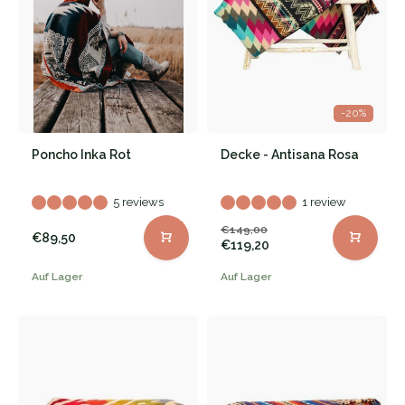
-20%
Poncho Inka Rot
Decke - Antisana Rosa
5 reviews
1 review
€149,00
€89,50
€119,20
Auf Lager
Auf Lager